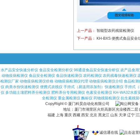
上一产品：
智能型农药残留检测仪
下一产品：
KH-BXS 便携式食品安
水产品安全快速分析仪
食品安全检测分析仪
96通道食品安全快速分析仪
农产品食用
动物疫病检测仪
食品安全检测仪
食品快速检测仪
农药检测仪
农药残毒快速检测仪
检测仪厂家
动物疫病检测仪价格
动物疫病检测仪代理
动物疫病检测仪介绍
食品检测
仪
肉类水份快速检测仪
便携式农残仪
手持式（易滥用添加剂）快速检测仪
手持式（
仪
多功能土壤肥料养分检测仪
肥料养分专用检测仪
色素安全检测仪
KH-WA32水
全检测仪
重金属检测仪
酶标仪
药物残留检测仪
抗生素残留
CopyRight © 厦门科昊自动化有限公司
地址：厦门市湖里区火炬高新区光业楼西二层 邮编：36
福建 上海 重庆 西藏 西安 北京 黑龙江 山东 天津 辽宁 江
诚信通在线