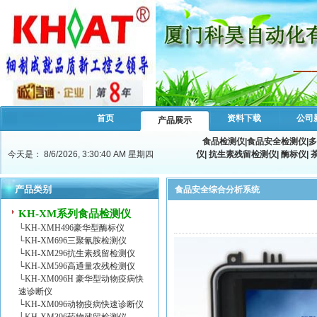
首页
资料下载
公司
产品展示
食品检测仪
|
食品安全检测仪
|
多
今天是：
8/6/2026, 3:30:41 AM 星期四
仪
|
抗生素残留检测仪
|
酶标仪
|
产品类别
食品安全综合分析系统
KH-XM系列食品检测仪
└
KH-XMH496豪华型酶标仪
└
KH-XM696三聚氰胺检测仪
└
KH-XM296抗生素残留检测仪
└
KH-XM596高通量农残检测仪
└
KH-XM096H 豪华型动物疫病快
速诊断仪
└
KH-XM096动物疫病快速诊断仪