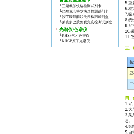
食品安全速测卡
5.
重
└
三聚氰胺快速检测试剂卡
6.
稳
└
盐酸克仑特罗快速检测试剂卡
7.
吸
└
沙丁胺醇酶联免疫检测试剂盒
8.
线
└
莱克多巴胺酶联免疫检测试剂盒
9.
尺
光谱仪/色谱仪
10.
└
KHSP气相色谱仪
11.
└
KHGP原子光谱仪
三、
检
亚
二
四、
1.
采
2.
大
3.
采
息。
4.
智
5.
自