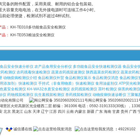
供完备的附件配置，采用美观、耐用的铝合金包装箱。
置大容量充电电池，在无外接电源时可连续工作
4
小时。
品前处理便捷，检测试剂不超过
4
种试剂。
产品：
KH-TE010多功能食品安全检测仪
产品：
KH-TE053粮油安全检测仪
道食品安全快速分析仪
农产品食用安全分析仪
多功能食品安全快速检测仪器
食品安全
农药检测仪
农药残毒快速检测仪
蔬菜农药残留速测仪
陕西蔬菜农药检测仪
蔬菜农药检
理
动物疫病检测仪介绍
食品检测仪外贸
食品检测仪展示
食品检测仪消息
食品检测仪
用添加剂）快速检测仪
手持式（非食用物质）快速检测仪
食用油鉴别仪
ATP荧光检
色素安全检测仪
KH-WA32水质安全检测仪
农药残留检测仪
茶叶检测仪
病害肉检测
标仪
药物残留检测仪
抗生素残留检测仪
兽药残留检测仪
动物疫病快速诊断仪
三聚氰
门科昊自动化有限公司
闽公网安备 35020602002111
区火炬高新区光业楼西二层 邮编：361006 电话：0592-3191333(30线），1336
安 北京 黑龙江 山东 天津 辽宁 江苏 四川 云南 内蒙古 新疆 广东 海南 甘肃 贵州 广西 
诚信通在线
：
4922610