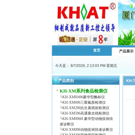
首页
产品展示
今天是：
8/7/2026, 2:13:04 PM 星期五
产品类别
KH
KH-XM系列食品检测仪
└
KH-XMH496豪华型酶标仪
└
KH-XM696三聚氰胺检测仪
└
KH-XM296抗生素残留检测仪
└
KH-XM596高通量农残检测仪
└
KH-XM096H 豪华型动物疫病快
速诊断仪
└
KH-XM096动物疫病快速诊断仪