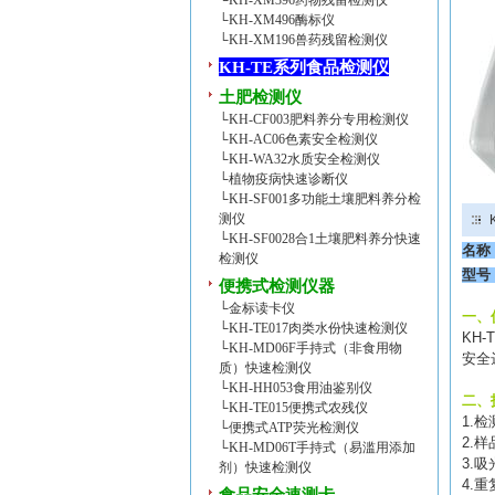
└
KH-XM396药物残留检测仪
└
KH-XM496酶标仪
└
KH-XM196兽药残留检测仪
KH-TE系列食品检测仪
土肥检测仪
└
KH-CF003肥料养分专用检测仪
└
KH-AC06色素安全检测仪
└
KH-WA32水质安全检测仪
└
植物疫病快速诊断仪
└
KH-SF001多功能土壤肥料养分检
测仪
└
KH-SF0028合1土壤肥料养分快速
名称
检测仪
型号
便携式检测仪器
└
金标读卡仪
一、
└
KH-TE017肉类水份快速检测仪
KH-T
└
KH-MD06F手持式（非食用物
安全
质）快速检测仪
└
KH-HH053食用油鉴别仪
二、
└
KH-TE015便携式农残仪
1.
检
└
便携式ATP荧光检测仪
2.
样
└
KH-MD06T手持式（易滥用添加
3.
吸
剂）快速检测仪
4.
重