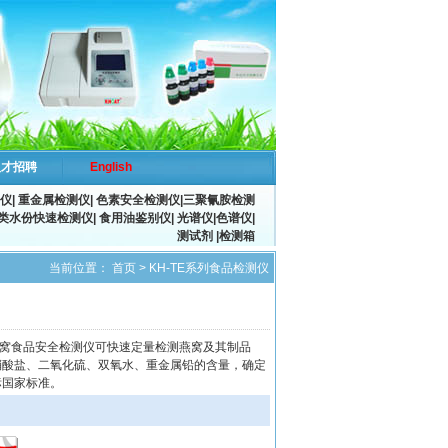
人才招聘
English
仪
|
重金属检测仪
|
色素安全检测仪
|
三聚氰胺检测
类水份快速检测仪|
食用油鉴别仪
|
光谱仪
|
色谱仪
|
测试剂 |检测箱
当前位置：
首页
>
KH-TE系列食品检测仪
66燕窝食品安全检测仪可快速定量检测燕窝及其制品
硝酸盐、二氧化硫、双氧水、重金属铅的含量，确定
标国家标准。