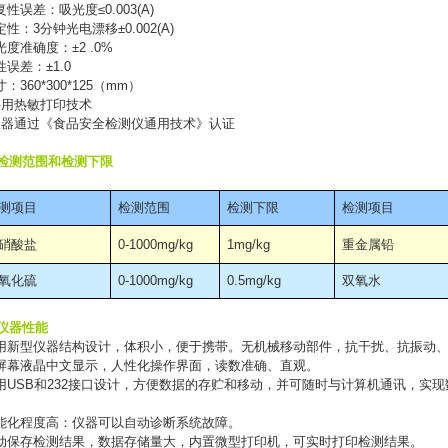
复性误差：吸光度
≤0.003(A)
定性：
3
分钟光电漂移
±0.002(A)
光度准确度：
±2 .0%
性误差：
±1.0
寸：
360*300*125
（
mm
）
采用热敏打印技术
仪器通过《食品安全检测仪通用技术》认证
检测范围和检测下限
测项目
检测范围
检测下限
检测项目
硝酸盐
0-1000mg/kg
1mg/kg
重金属铅
氧化硫
0-1000mg/kg
0.5mg/kg
双氧水
仪器性能
用新型仪器结构设计，体积小，便于携带。无机械移动部件，抗干扰、抗振动
屏幕液晶中文显示，人性化操作界面，读数准确、直观。
用
USB
和
232
接口设计，方便数据的存贮和移动，并可随时与计算机通讯，实现
能化程度高：仪器可以自动诊断系统故障。
动保存检测结果，数据存储量大，内置微型打印机，可实时打印检测结果。