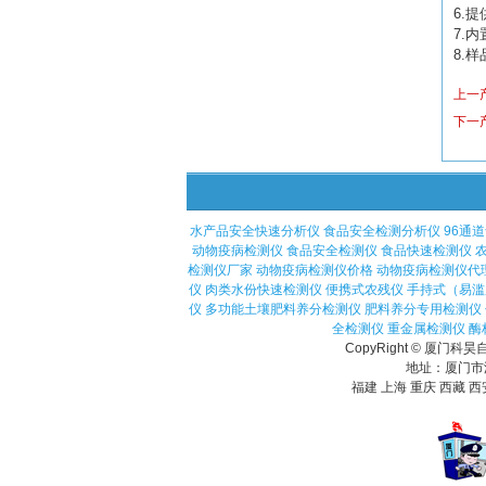
6.
提
7.
内
8.
样
上一
下一
水产品安全快速分析仪
食品安全检测分析仪
96通
动物疫病检测仪
食品安全检测仪
食品快速检测仪
检测仪厂家
动物疫病检测仪价格
动物疫病检测仪代
仪
肉类水份快速检测仪
便携式农残仪
手持式（易滥
仪
多功能土壤肥料养分检测仪
肥料养分专用检测仪
全检测仪
重金属检测仪
酶
CopyRight © 厦
地址：厦门市湖里
福建 上海 重庆 西藏 西