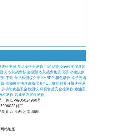
快速检测仪
食品安全检测仪厂家
动物疫病检测仪新闻
测仪
农药残留快速检测
农药残留检测仪器
动物疫病
资料下载
食品检测仪介绍
KHSP气相色谱仪
原子光谱
测仪
植物疫病快速诊断仪
8合1土壤肥料养分快速检测
仪
多功能食品安全检测仪
燕窝食品安全检测仪
粮油安
胺检测仪
高通量农残检测仪
号
闽ICP备05024960号
5906038付工
宁夏 山西 江西 河南 湖南
2
网站地图