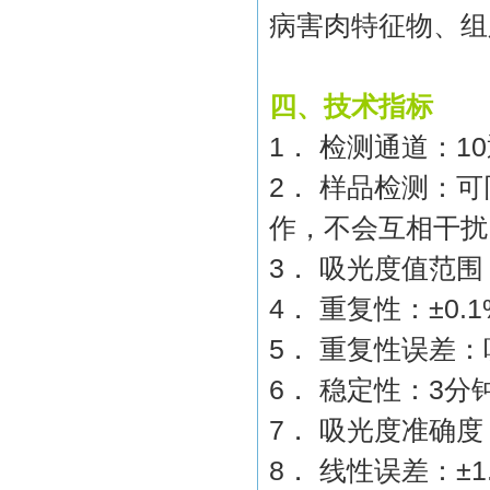
病害肉特征物、组
四、技术指标
1
．
检测通道：
10
2
．
样品检测：可
作，不会互相干扰
3
．
吸光度值范围
4
．
重复性：
±0.1
5
．
重复性误差：
6
．
稳定性：
3
分
7
．
吸光度准确度
8
．
线性误差：
±1