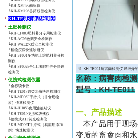
└
KH-XM396药物残留检测仪
└
KH-XM496酶标仪
└
KH-XM196兽药残留检测仪
KH-TE系列食品检测仪
土肥检测仪
└
KH-CF003肥料养分专用检测仪
└
KH-AC06色素安全检测仪
└
KH-WA32水质安全检测仪
└
植物疫病快速诊断仪
└
KH-SF001多功能土壤肥料养分检
测仪
└
KH-SF0028合1土壤肥料养分快速
KH-TE011病害肉检测仪 详细介
检测仪
名称：病害肉检测
便携式检测仪器
└
金标读卡仪
型号：
KH-TE011
└
KH-TE017肉类水份快速检测仪
└
KH-MD06F手持式（非食用物
质）快速检测仪
└
KH-HH053食用油鉴别仪
一、产品描述
└
KH-TE015便携式农残仪
└
便携式ATP荧光检测仪
本产品用于现场
└
KH-MD06T手持式（易滥用添加
剂）快速检测仪
变质的畜禽肉和水