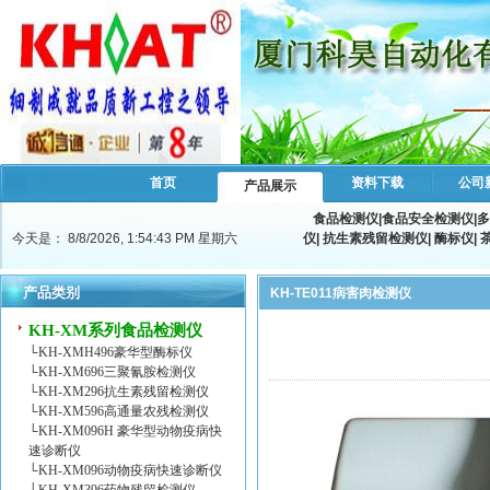
首页
资料下载
公司
产品展示
食品检测仪
|
食品安全检测仪
|
多
今天是：
8/8/2026, 1:54:44 PM 星期六
仪
|
抗生素残留检测仪
|
酶标仪
|
产品类别
KH-TE011病害肉检测仪
KH-XM系列食品检测仪
└
KH-XMH496豪华型酶标仪
└
KH-XM696三聚氰胺检测仪
└
KH-XM296抗生素残留检测仪
└
KH-XM596高通量农残检测仪
└
KH-XM096H 豪华型动物疫病快
速诊断仪
└
KH-XM096动物疫病快速诊断仪