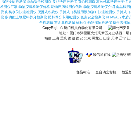
动物疫病检测仪
食品安全检测仪
食品快速检测仪
农药检测仪
农药残毒快速检测仪
检测仪厂家
动物疫病检测仪价格
动物疫病检测仪代理
动物疫病检测仪介绍
食品检测
仪
肉类水份快速检测仪
便携式农残仪
手持式（易滥用添加剂）快速检测仪
手持式（
仪
多功能土壤肥料养分检测仪
肥料养分专用检测仪
色素安全检测仪
KH-WA32水
全检测仪
重金属检测仪
酶标仪
药物残留检测仪
抗生素残留
CopyRight © 厦门科昊自动化有限公司
地址：厦门市湖里区火炬高新区光业楼西二层 邮编：36
福建 上海 重庆 西藏 西安 北京 黑龙江 山东 天津 辽宁 江
诚信通在线
食品标准
全自动套标机
恒温