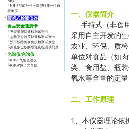
测仪
└
KH-SF0028合1土壤肥料养分快速
检测仪
一、仪器简介
便携式检测仪器
手持式（非食
食品安全速测卡
└
三聚氰胺快速检测试剂卡
采用自主开发的生
└
盐酸克仑特罗快速检测试剂卡
└
沙丁胺醇酶联免疫检测试剂盒
农业、环保、质检
└
莱克多巴胺酶联免疫检测试剂盒
光谱仪/色谱仪
单位对食品（如肉
└
KHSP气相色谱仪
└
KHGP原子光谱仪
类、食用盐、瓶装
氧水等含量的定量
二、工作原理
1
、本仪器理论依