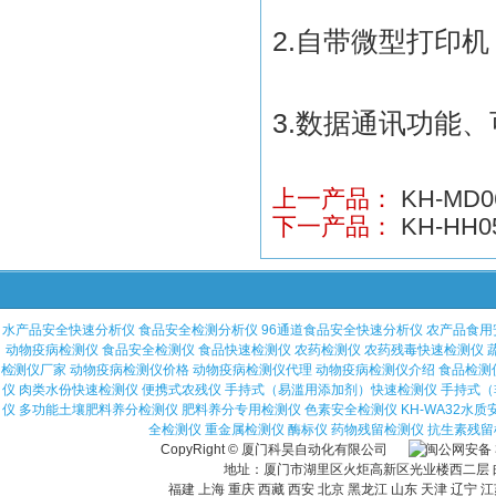
2.
自带微型打印机
3.
数据通讯功能、
上一产品：
KH-M
下一产品：
KH-HH
水产品安全快速分析仪
食品安全检测分析仪
96通道食品安全快速分析仪
农产品食用
动物疫病检测仪
食品安全检测仪
食品快速检测仪
农药检测仪
农药残毒快速检测仪
检测仪厂家
动物疫病检测仪价格
动物疫病检测仪代理
动物疫病检测仪介绍
食品检测
仪
肉类水份快速检测仪
便携式农残仪
手持式（易滥用添加剂）快速检测仪
手持式（
仪
多功能土壤肥料养分检测仪
肥料养分专用检测仪
色素安全检测仪
KH-WA32水
全检测仪
重金属检测仪
酶标仪
药物残留检测仪
抗生素残留
CopyRight © 厦门科昊自动化有限公司
地址：厦门市湖里区火炬高新区光业楼西二层 邮编：36
福建 上海 重庆 西藏 西安 北京 黑龙江 山东 天津 辽宁 江