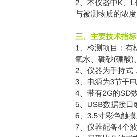
2
、本仪器中
K
、
L
与被测物质的浓度
三、主要技术指标
1
、检测项目：有
氧水、硼砂
(
硼酸
)
2
、仪器为手持式
3
、电源为
3
节干
4
、带有
2G
的
SD
5
、
USB
数据接口
6
、
3.5
寸彩色触摸
7
、仪器配备
4
个