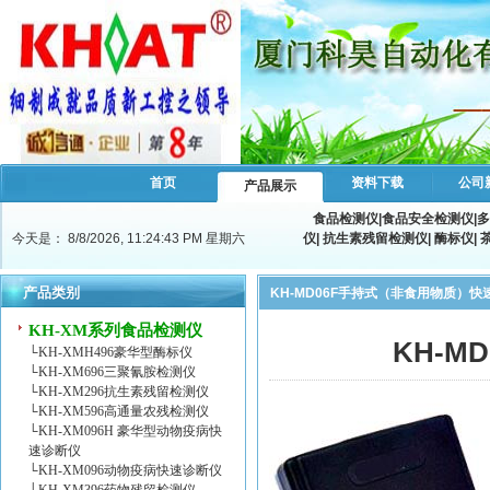
首页
资料下载
公司
产品展示
食品检测仪
|
食品安全检测仪
|
多
今天是：
8/8/2026, 11:24:44 PM 星期六
仪
|
抗生素残留检测仪
|
酶标仪
|
产品类别
KH-MD06F手持式（非食用物质）快
KH-XM系列食品检测仪
KH-
└
KH-XMH496豪华型酶标仪
└
KH-XM696三聚氰胺检测仪
└
KH-XM296抗生素残留检测仪
└
KH-XM596高通量农残检测仪
└
KH-XM096H 豪华型动物疫病快
速诊断仪
└
KH-XM096动物疫病快速诊断仪