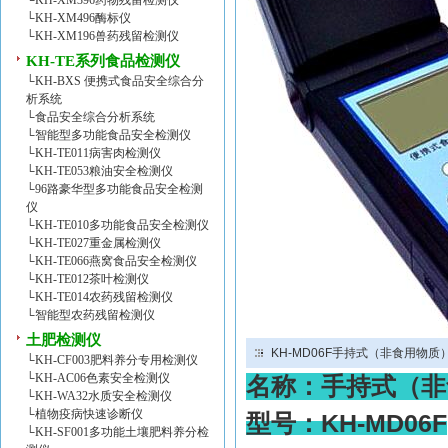
└
KH-XM396药物残留检测仪
└
KH-XM496酶标仪
└
KH-XM196兽药残留检测仪
KH-TE系列食品检测仪
└
KH-BXS 便携式食品安全综合分
析系统
└
食品安全综合分析系统
└
智能型多功能食品安全检测仪
└
KH-TE011病害肉检测仪
└
KH-TE053粮油安全检测仪
└
96路豪华型多功能食品安全检测
仪
└
KH-TE010多功能食品安全检测仪
└
KH-TE027重金属检测仪
└
KH-TE066燕窝食品安全检测仪
└
KH-TE012茶叶检测仪
└
KH-TE014农药残留检测仪
└
智能型农药残留检测仪
土肥检测仪
KH-MD06F手持式（非食用物
└
KH-CF003肥料养分专用检测仪
└
KH-AC06色素安全检测仪
名称：
手持式（非
└
KH-WA32水质安全检测仪
└
植物疫病快速诊断仪
型号：
KH-MD
06F
└
KH-SF001多功能土壤肥料养分检