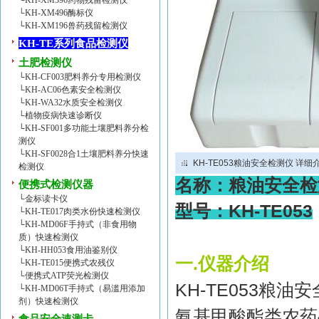
└
KH-XM396药物残留检测仪
└
KH-XM496酶标仪
└
KH-XM196兽药残留检测仪
KH-TE系列食品检测仪
土肥检测仪
└
KH-CF003肥料养分专用检测仪
└
KH-AC06色素安全检测仪
└
KH-WA32水质安全检测仪
└
植物疫病快速诊断仪
└
KH-SF001多功能土壤肥料养分检
测仪
└
KH-SF0028合1土壤肥料养分快速
KH-TE053粮油安全检测仪 详细
检测仪
名称：粮油安全检
便携式检测仪器
└
金标读卡仪
型号：
KH-TE053
└
KH-TE017肉类水份快速检测仪
└
KH-MD06F手持式（非食用物
质）快速检测仪
└
KH-HH053食用油鉴别仪
一
.
仪器介绍
└
KH-TE015便携式农残仪
└
便携式ATP荧光检测仪
KH-TE053
粮油安
└
KH-MD06T手持式（易滥用添加
剂）快速检测仪
氨基甲酸酯类农药