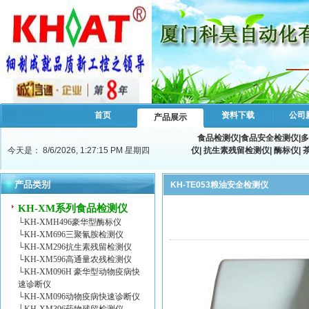
首页
资料下载
公司
产品展示
食品检测仪
|
食品安全检测仪
|
多
今天是：
8/6/2026, 1:27:15 PM 星期四
仪
|
抗生素残留检测仪
|
酶标仪
|
产品类别
KH-TE053粮油安全检测仪
KH-XM系列食品检测仪
└
KH-XMH496豪华型酶标仪
└
KH-XM696三聚氰胺检测仪
└
KH-XM296抗生素残留检测仪
└
KH-XM596高通量农残检测仪
└
KH-XM096H 豪华型动物疫病快
速诊断仪
└
KH-XM096动物疫病快速诊断仪