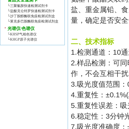
食品安全速测卡
└
三聚氰胺快速检测试剂卡
盐、重金属铅、食
└
盐酸克仑特罗快速检测试剂卡
└
沙丁胺醇酶联免疫检测试剂盒
量，确定是否安全
└
莱克多巴胺酶联免疫检测试剂盒
光谱仪/色谱仪
└
KHSP气相色谱仪
└
KHGP原子光谱仪
二、技术指标
1.
检测通道：
10
通
2.
样品检测：可同
作，不会互相干扰
3.
吸光度值范围：
4.
重复性：
±0.1%(
5.
重复性误差：吸
6.
稳定性：
3
分钟
7.
吸光度准确度：