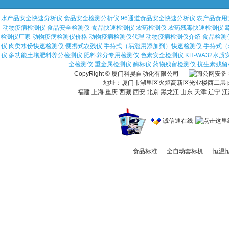
水产品安全快速分析仪
食品安全检测分析仪
96通道食品安全快速分析仪
农产品食用
动物疫病检测仪
食品安全检测仪
食品快速检测仪
农药检测仪
农药残毒快速检测仪
检测仪厂家
动物疫病检测仪价格
动物疫病检测仪代理
动物疫病检测仪介绍
食品检测
仪
肉类水份快速检测仪
便携式农残仪
手持式（易滥用添加剂）快速检测仪
手持式（
仪
多功能土壤肥料养分检测仪
肥料养分专用检测仪
色素安全检测仪
KH-WA32水
全检测仪
重金属检测仪
酶标仪
药物残留检测仪
抗生素残留
CopyRight © 厦门科昊自动化有限公司
地址：厦门市湖里区火炬高新区光业楼西二层 邮编：36
福建 上海 重庆 西藏 西安 北京 黑龙江 山东 天津 辽宁 江
诚信通在线
食品标准
全自动套标机
恒温