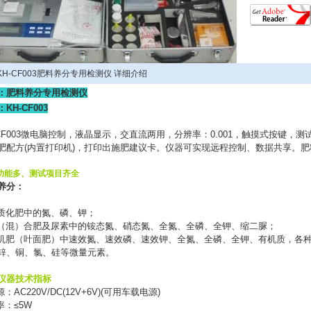
KH-CF003肥料养分专用检测仪 详细介绍
：肥料养分专用检测仪
：
KH-CF003
F003
微电脑控制，液晶显示，交直流两用，分辨率：
0.001
，触摸式按键，测
肥配方
(
内置打印机
)
，打印出施肥建议卡。仪器可实现远程控制、数据共享。肥
功能多、测试项目齐全
养分：
质化肥中的氮、磷、钾；
（混）合肥及尿素中的铵态氮、硝态氮、全氮、全磷、全钾、缩二脲；
机肥（叶面肥）中速效氮、速效磷、速效钾、全氮、全磷、全钾、有机质，各
锌、铜、氯、硅等微量元素。
仪器技术指标
源：
AC220V/DC(12V+6V)(
可用车载电源
)
率：
≤5W