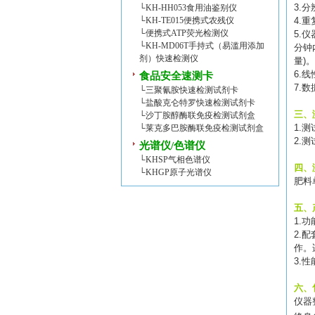
3.
分
└
KH-HH053食用油鉴别仪
└
KH-TE015便携式农残仪
4.
重
└
便携式ATP荧光检测仪
5.
仪
└
KH-MD06T手持式（易滥用添加
分钟
剂）快速检测仪
量
)
。
6.
线
食品安全速测卡
7.
数
└
三聚氰胺快速检测试剂卡
└
盐酸克仑特罗快速检测试剂卡
三、
└
沙丁胺醇酶联免疫检测试剂盒
1.
测
└
莱克多巴胺酶联免疫检测试剂盒
2.
测
光谱仪/色谱仪
└
KHSP气相色谱仪
四、
└
KHGP原子光谱仪
肥料
五、
1.
功
2.
配
作。
3.
性
六、
仪器