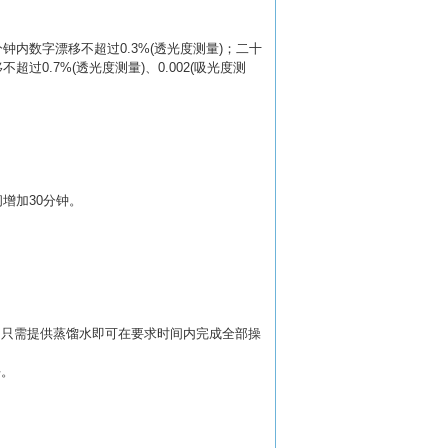
分钟内数字漂移不超过
0.3%(
透光度测量
)
；二十
移不超过
0.7%(
透光度测量
)
、
0.002(
吸光度测
间增加
30
分钟。
户只需提供蒸馏水即可在要求时间内完成全部操
平。