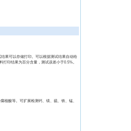
试结果可以存储打印。可以根据测试结果自动给
料打印结果为百分含量，测试误差小于
0.5%
。
种腐植酸等。可扩展检测钙、镁、硫、铁、锰、