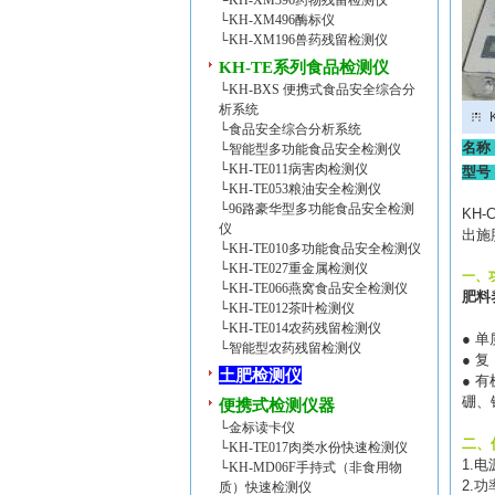
└
KH-XM396药物残留检测仪
└
KH-XM496酶标仪
└
KH-XM196兽药残留检测仪
KH-TE系列食品检测仪
└
KH-BXS 便携式食品安全综合分
析系统
└
食品安全综合分析系统
名称
└
智能型多功能食品安全检测仪
└
KH-TE011病害肉检测仪
型号
└
KH-TE053粮油安全检测仪
└
96路豪华型多功能食品安全检测
KH-C
仪
出施
└
KH-TE010多功能食品安全检测仪
└
KH-TE027重金属检测仪
一、
└
KH-TE066燕窝食品安全检测仪
肥料
└
KH-TE012茶叶检测仪
└
KH-TE014农药残留检测仪
●
单
└
智能型农药残留检测仪
●
复
土肥检测仪
●
有
硼、
便携式检测仪器
└
金标读卡仪
二、
└
KH-TE017肉类水份快速检测仪
1.
电
└
KH-MD06F手持式（非食用物
2.
功
质）快速检测仪