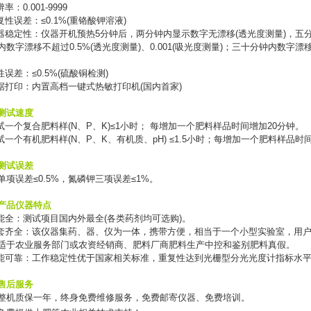
辨率：
0.001-9999
复性误差：
≤0.1%(
重铬酸钾溶液
)
器稳定性：仪器开机预热
5
分钟后，两分钟内显示数字无漂移
(
透光度测量
)
，五
内数字漂移不超过
0.5%(
透光度测量
)
、
0.001(
吸光度测量
)
；三十分钟内数字漂
性误差：
≤0.5%(
硫酸铜检测
)
据打印：内置高档一键式热敏打印机
(
国内首家
)
测试速度
试一个复合肥料样
(N
、
P
、
K)≤1
小时；
每增加一个肥料样品时间增加
20
分钟。
试一个有机肥料样
(N
、
P
、
K
、有机质、
pH) ≤1.5
小时；每增加一个肥料样品时
测试误差
单项误差
≤0.5%
，氮磷钾三项误差
≤1%
。
产品仪器特点
能全：测试项目国内外最全
(
各类药剂均可选购
)
。
套齐全：该仪器集药、器、仪为一体，携带方便，相当于一个小型实验室，用
适于农业服务部门或农资经销商、肥料厂商肥料生产中控和鉴别肥料真假。
能可靠：工作稳定性优于国家相关标准，重复性达到光栅型分光光度计指标水
售后服务
整机质保一年，终身免费维修服务，免费邮寄仪器、免费培训。