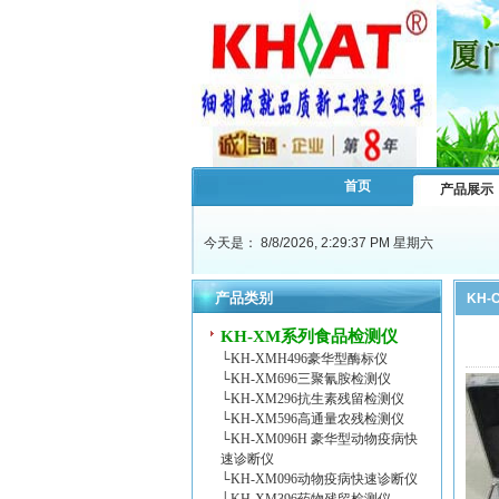
首页
产品展示
今天是：
8/8/2026, 2:29:38 PM 星期六
产品类别
KH
KH-XM系列食品检测仪
└
KH-XMH496豪华型酶标仪
└
KH-XM696三聚氰胺检测仪
└
KH-XM296抗生素残留检测仪
└
KH-XM596高通量农残检测仪
└
KH-XM096H 豪华型动物疫病快
速诊断仪
└
KH-XM096动物疫病快速诊断仪