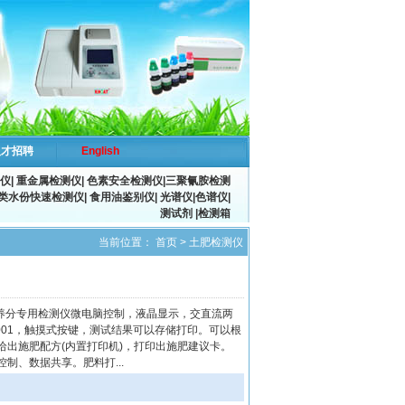
人才招聘
English
仪
|
重金属检测仪
|
色素安全检测仪
|
三聚氰胺检测
类水份快速检测仪|
食用油鉴别仪
|
光谱仪
|
色谱仪
|
测试剂 |检测箱
当前位置：
首页
>
土肥检测仪
肥料养分专用检测仪微电脑控制，液晶显示，交直流两
.001，触摸式按键，测试结果可以存储打印。可以根
给出施肥配方(内置打印机)，打印出施肥建议卡。
制、数据共享。肥料打...