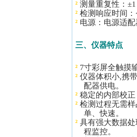
²
测量重复性：±1
²
检测响应时间：<
²
电源：电源适配器D
三、
仪器特点
²
7寸彩屏全触摸
²
仪器体积小,携
配器供电
。
²
稳定的内部校正
²
检测过程无需样
单、快速
。
²
具有强大数据处
程监控
。