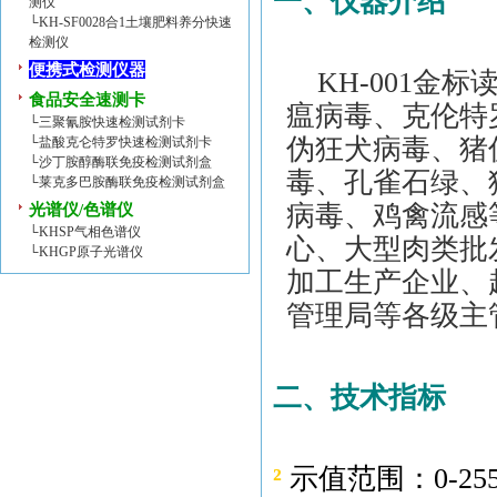
一、
仪器介绍
测仪
└
KH-SF0028合1土壤肥料养分快速
检测仪
便携式检测仪器
KH-001金标
食品安全速测卡
瘟病毒、克伦特
└
三聚氰胺快速检测试剂卡
伪狂犬病毒、猪
└
盐酸克仑特罗快速检测试剂卡
└
沙丁胺醇酶联免疫检测试剂盒
毒、孔雀石绿、猪
└
莱克多巴胺酶联免疫检测试剂盒
病毒、鸡禽流感
光谱仪/色谱仪
└
KHSP气相色谱仪
心、大型肉类批
└
KHGP原子光谱仪
加工生产企业、
管理局等各级主
二、
技术指标
²
示值范围：0-25