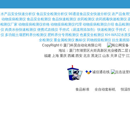
水产品安全快速分析仪
食品安全检测分析仪
96通道食品安全快速分析仪
农产品食用
动物疫病检测仪
食品安全检测仪
食品快速检测仪
农药检测仪
农药残毒快速检测仪
检测仪厂家
动物疫病检测仪价格
动物疫病检测仪代理
动物疫病检测仪介绍
食品检测
仪
肉类水份快速检测仪
便携式农残仪
手持式（易滥用添加剂）快速检测仪
手持式（
仪
多功能土壤肥料养分检测仪
肥料养分专用检测仪
色素安全检测仪
KH-WA32水
全检测仪
重金属检测仪
酶标仪
药物残留检测仪
抗生素残留
CopyRight © 厦门科昊自动化有限公司
地址：厦门市湖里区火炬高新区光业楼西二层 邮编：36
福建 上海 重庆 西藏 西安 北京 黑龙江 山东 天津 辽宁 江
诚信通在线
食品标准
全自动套标机
恒温